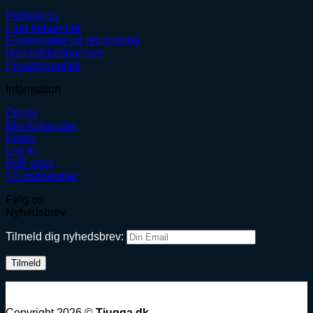
Kontakt os
Find forhandler
Forsendelse og returnering
Handelsbetingelser
Privatlivspolitik
Information
Om os
Bliv forhandler
Konto
Log in
B2B shop
Til institutioner
Følg os
Nyhedsbrev
Tilmeld dig nyhedsbrev:
Copyright 2026 ©
Tjugga.dk