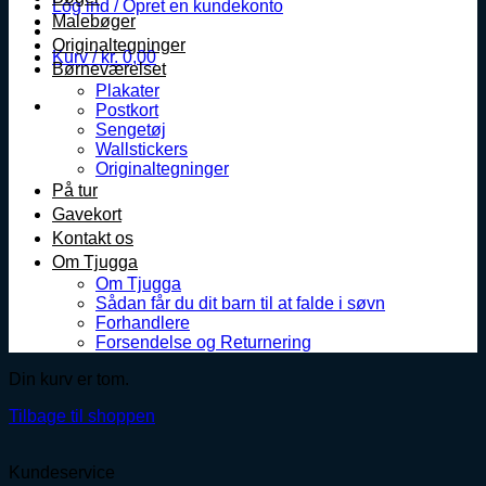
Log ind / Opret en kundekonto
Malebøger
Originaltegninger
Kurv /
kr.
0,00
Børneværelset
Plakater
Postkort
Sengetøj
Wallstickers
Originaltegninger
På tur
Gavekort
Kontakt os
Om Tjugga
Om Tjugga
Sådan får du dit barn til at falde i søvn
Forhandlere
Forsendelse og Returnering
Din kurv er tom.
Tilbage til shoppen
Kundeservice