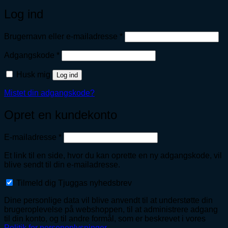
Log ind
Påkrævet
Brugernavn eller e-mailadresse
*
Påkrævet
Adgangskode
*
Husk mig
Log ind
Mistet din adgangskode?
Opret en kundekonto
Påkrævet
E-mailadresse
*
Et link til en side, hvor du kan oprette en ny adgangskode, vil
blive sendt til din e-mailadresse.
Tilmeld dig Tjuggas nyhedsbrev
Dine personlige data vil blive anvendt til at understøtte din
brugeroplevelse på webshoppen, til at administrere adgang
til din konto, og til andre formål, som er beskrevet i vores
Politik for personoplysninger
.