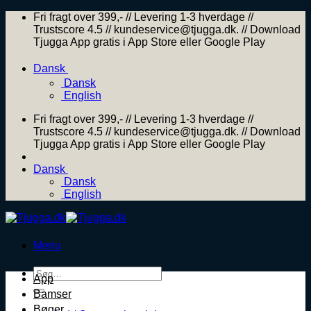
Skip
Fri fragt over 399,- // Levering 1-3 hverdage //
to
Trustscore 4.5 // kundeservice@tjugga.dk. // Download
content
Tjugga App gratis i App Store eller Google Play
Dansk
Dansk
English
Fri fragt over 399,- // Levering 1-3 hverdage //
Trustscore 4.5 // kundeservice@tjugga.dk. // Download
Tjugga App gratis i App Store eller Google Play
Dansk
Dansk
English
Menu
Søg
App
efter:
Bamser
Bøger