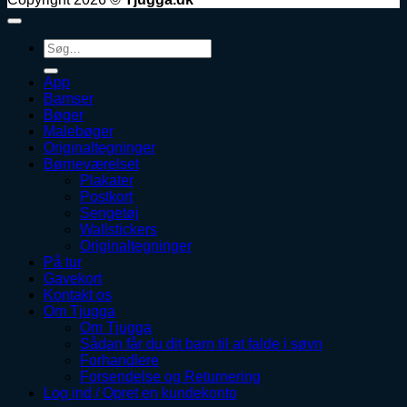
Søg
efter:
App
Bamser
Bøger
Malebøger
Originaltegninger
Børneværelset
Plakater
Postkort
Sengetøj
Wallstickers
Originaltegninger
På tur
Gavekort
Kontakt os
Om Tjugga
Om Tjugga
Sådan får du dit barn til at falde i søvn
Forhandlere
Forsendelse og Returnering
Log ind / Opret en kundekonto