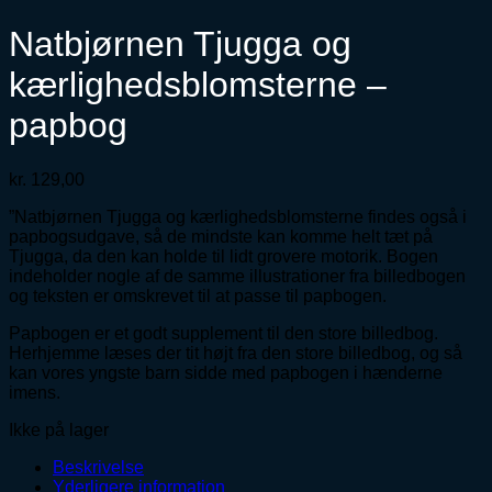
Natbjørnen Tjugga og
kærlighedsblomsterne –
papbog
kr.
129,00
”Natbjørnen Tjugga og kærlighedsblomsterne findes også i
papbogsudgave, så de mindste kan komme helt tæt på
Tjugga, da den kan holde til lidt grovere motorik. Bogen
indeholder nogle af de samme illustrationer fra billedbogen
og teksten er omskrevet til at passe til papbogen.
Papbogen er et godt supplement til den store billedbog.
Herhjemme læses der tit højt fra den store billedbog, og så
kan vores yngste barn sidde med papbogen i hænderne
imens.
Ikke på lager
Beskrivelse
Yderligere information