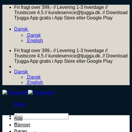
Skip
Fri fragt over 399,- // Levering 1-3 hverdage //
to
Trustscore 4.5 // kundeservice@tjugga.dk. // Download
content
Tjugga App gratis i App Store eller Google Play
Dansk
Dansk
English
Fri fragt over 399,- // Levering 1-3 hverdage //
Trustscore 4.5 // kundeservice@tjugga.dk. // Download
Tjugga App gratis i App Store eller Google Play
Dansk
Dansk
English
Menu
Søg
App
efter:
Bamser
Bøger