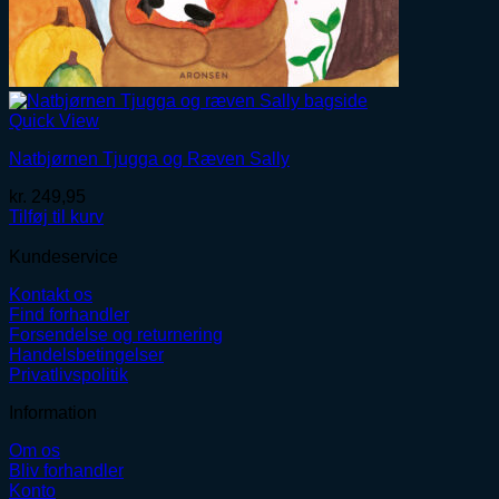
Quick View
Natbjørnen Tjugga og Ræven Sally
kr.
249,95
Tilføj til kurv
Kundeservice
Kontakt os
Find forhandler
Forsendelse og returnering
Handelsbetingelser
Privatlivspolitik
Information
Om os
Bliv forhandler
Konto