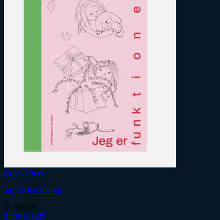
Quick View
Jeg er funktionel
kr.
169,00
Tilføj til kurv