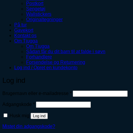
Postkort
Sengetøj
Wallstickers
Originaltegninger
På tur
Gavekort
Kontakt os
Om Tjugga
Om Tjugga
Sådan får du dit barn til at falde i søvn
Forhandlere
Forsendelse og Returnering
Log ind / Opret en kundekonto
Log ind
Påkrævet
Brugernavn eller e-mailadresse
*
Påkrævet
Adgangskode
*
Husk mig
Log ind
Mistet din adgangskode?