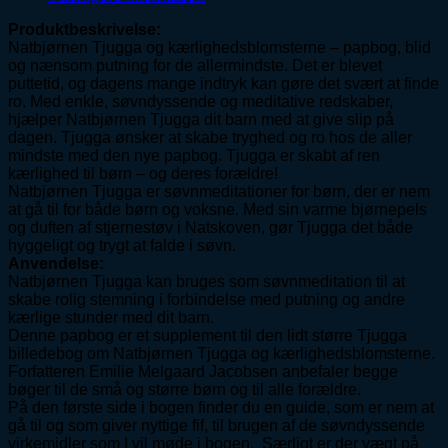
Produktbeskrivelse:
Natbjørnen Tjugga og kærlighedsblomsterne – papbog, blid
og nænsom putning for de allermindste. Det er blevet
puttetid, og dagens mange indtryk kan gøre det svært at finde
ro. Med enkle, søvndyssende og meditative redskaber,
hjælper Natbjørnen Tjugga dit barn med at give slip på
dagen. Tjugga ønsker at skabe tryghed og ro hos de aller
mindste med den nye papbog. Tjugga er skabt af ren
kærlighed til børn – og deres forældre!
Natbjørnen Tjugga er søvnmeditationer for børn, der er nem
at gå til for både børn og voksne. Med sin varme bjørnepels
og duften af stjernestøv i Natskoven, gør Tjugga det både
hyggeligt og trygt at falde i søvn.
Anvendelse:
Natbjørnen Tjugga kan bruges som søvnmeditation til at
skabe rolig stemning i forbindelse med putning og andre
kærlige stunder med dit barn.
Denne papbog er et supplement til den lidt større Tjugga
billedebog om Natbjørnen Tjugga og kærlighedsblomsterne.
Forfatteren Emilie Melgaard Jacobsen anbefaler begge
bøger til de små og større børn og til alle forældre.
På den første side i bogen finder du en guide, som er nem at
gå til og som giver nyttige fif, til brugen af de søvndyssende
virkemidler som I vil møde i bogen. Særligt er der vægt på