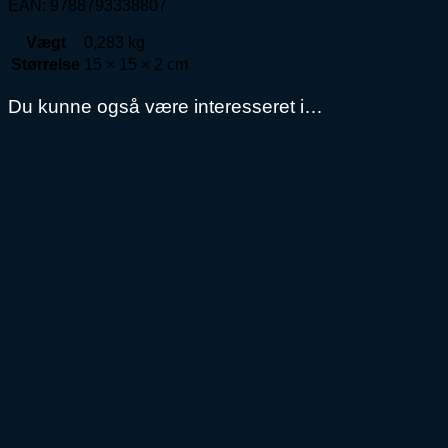
EAN: 9788793338807
Vægt
0,283 kg
Størrelse
15 × 15 × 2 cm
Du kunne også være interesseret i…