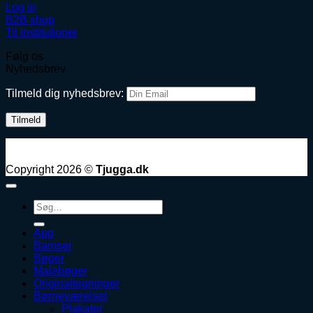
Log in
B2B shop
Til institutioner
Følg os
Nyhedsbrev
Tilmeld dig nyhedsbrev:
Copyright 2026 ©
Tjugga.dk
Søg
efter:
App
Bamser
Bøger
Malebøger
Originaltegninger
Børneværelset
Plakater