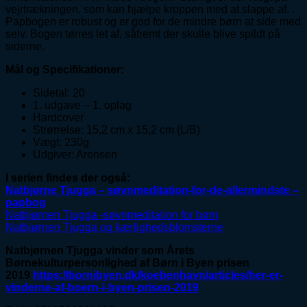
vejrtrækningen, som kan hjælpe kroppen med at slappe af. .
Papbogen er robust og er god for de mindre børn at side med
selv. Bogen tørres let af, såfremt der skulle blive spildt på
siderne.
Mål og Specifikationer:
Sidetal: 20
1. udgave – 1. oplag
Hardcover
Strørrelse: 15,2 cm x 15,2 cm (L/B)
Vægt: 230g
Udgiver: Aronsen
I serien findes der også:
Natbjørne Tjugga – søvnmeditation-for-de-allermindste –
papbog
Natbjørnen Tjugga -søvnmeditation for børn
Natbjørnen Tjugga og kærlighedsblomsterne
Natbjørnen Tjugga vinder som Årets
Børnekulturpersonlighed af Børn i Byen prisen
2019
https://bornibyen.dk/koebenhavn/articles/her-er-
vinderne-af-boern-i-byen-prisen-2019