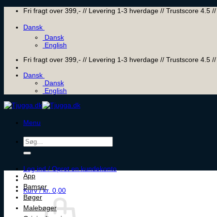
Skip
Fri fragt over 399,- // Levering 1-3 hverdage // Trustscore 4.5
to
content
Dansk
Dansk
English
Fri fragt over 399,- // Levering 1-3 hverdage // Trustscore 4.5
Dansk
Dansk
English
Menu
Søg
efter:
Log ind / Opret en kundekonto
App
Bamser
Kurv /
kr.
0,00
Bøger
Malebøger