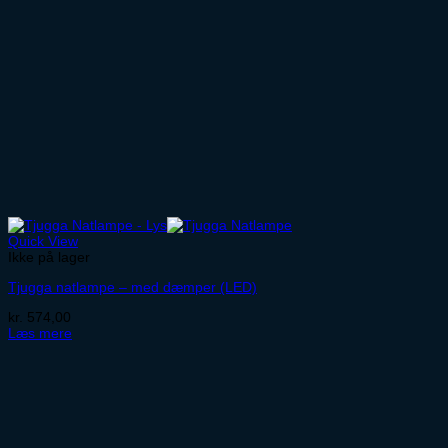
Quick View
Ikke på lager
Tjugga natlampe – med dæmper (LED)
kr.
574,00
Læs mere