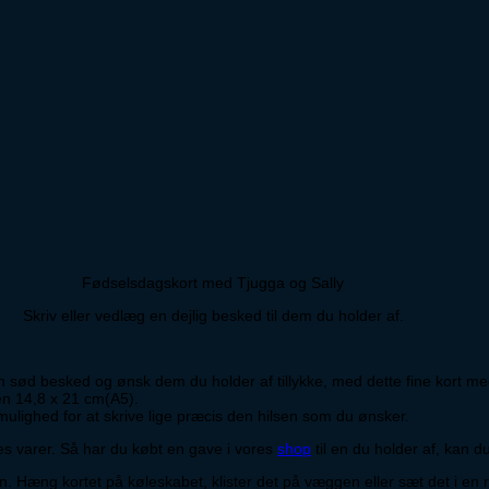
Fødselsdagskort med Tjugga og Sally
Skriv eller vedlæg en dejlig besked til dem du holder af.
n sød besked og ønsk dem du holder af tillykke, med dette fine kort med
en 14,8 x 21 cm(A5).
r mulighed for at skrive lige præcis den hilsen som du ønsker.
es varer. Så har du købt en gave i vores
shop
til en du holder af, kan 
n. Hæng kortet på køleskabet, klister det på væggen eller sæt det i en