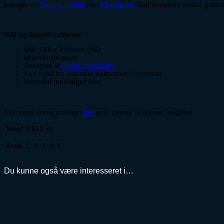
hænger en
Tjugga plakat
eller
Wallsticker,
kun fantasien sætter græns
Mål og Specifikationer:
Mål: 148 x 210 mm (A5).
Miljøvenligt papir
Designet af
Emilie Jacobsen
Kan også bruges som dekoration i hjemmet
Konvolut medfølger ikke
Køb også vores postkort
her
som passer til enhver lejlighed.
Vægt
0,010 kg
Antal
1, 2, 3, 4, 5
Du kunne også være interesseret i…