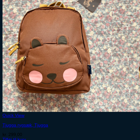
Quick View
Tjugga rygsæk, Tjugga
kr.
299,00
Tilføj til kurv