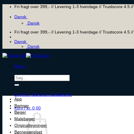
Skip
Fri fragt over 399,- // Levering 1-3 hverdage // Trustscore 4.5
to
content
Dansk
Dansk
Fri fragt over 399,- // Levering 1-3 hverdage // Trustscore 4.5
Dansk
Dansk
Menu
Søg
efter:
Log ind / Opret en kundekonto
App
Bamser
Kurv /
kr.
0,00
Bøger
Malebøger
Originaltegninger
Børneværelset