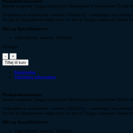
Produktbeskrivelse:
Denne originale Tjugga-tegning er håndtegnet af kunstneren Emilie 
Originalen er indrammet i ramme (43x53cm) – medfølger som beskytt
En del af originalerne indgår som en del af Tjugga-universet i både 
Mål og Specifikationer:
Ydermål inkl. ramme, 43x53cm.
På lager
Original
tegning
Tilføj til kurv
202622
antal
Beskrivelse
Yderligere information
Produktbeskrivelse:
Denne originale Tjugga-tegning er håndtegnet af kunstneren Emilie 
Originalen er indrammet i ramme (43x53cm) – medfølger som beskytt
En del af originalerne indgår som en del af Tjugga-universet i både 
Mål og Specifikationer:
Ydermål inkl. ramme, 43x53cm.