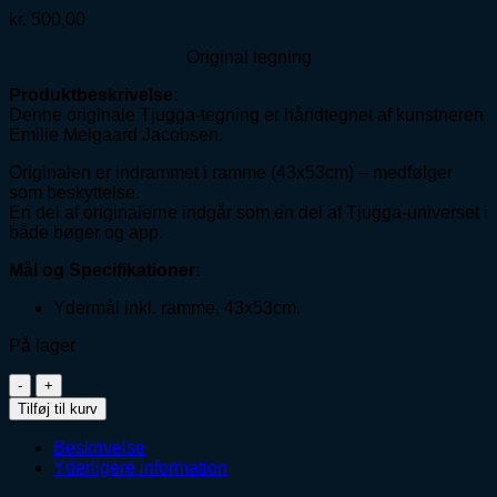
kr.
500,00
Original tegning
Produktbeskrivelse:
Denne originale Tjugga-tegning er håndtegnet af kunstneren
Emilie Melgaard Jacobsen.
Originalen er indrammet i ramme (43x53cm) – medfølger
som beskyttelse.
En del af originalerne indgår som en del af Tjugga-universet i
både bøger og app.
Mål og Specifikationer:
Ydermål inkl. ramme, 43x53cm.
På lager
Original
tegning
Tilføj til kurv
202644
antal
Beskrivelse
Yderligere information