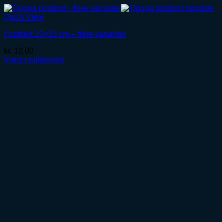
Quick View
Postkort 10×15 cm – flere varianter
kr.
10,00
Vælg muligheder
Dette
vare
har
flere
varianter.
Mulighederne
kan
vælges
på
varesiden