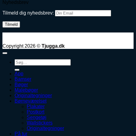
Nyhedsbrev
Tilmeld dig nyhedsbrev:
Copyright 2026 ©
Tjugga.dk
Søg
efter:
App
Bamser
Bøger
Malebøger
Originaltegninger
Børneværelset
Plakater
Postkort
Sengetøj
Wallstickers
Originaltegninger
På tur