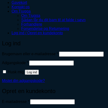
Gavekort
Kontakt os
Om Tjugga
Om Tjugga
Sådan får du dit barn til at falde i søvn
Forhandlere
Forsendelse og Returnering
Log ind / Opret en kundekonto
Log ind
Påkrævet
Brugernavn eller e-mailadresse
*
Påkrævet
Adgangskode
*
Husk mig
Log ind
Mistet din adgangskode?
Opret en kundekonto
Påkrævet
E-mailadresse
*