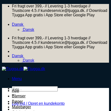
Skip
Fri fragt over 399,- // Levering 1-3 hverdage //
to
Trustscore 4.5 // kundeservice@tjugga.dk. // Download
content
Tjugga App gratis i App Store eller Google Play
Dansk
Dansk
Fri fragt over 399,- // Levering 1-3 hverdage //
Trustscore 4.5 // kundeservice@tjugga.dk. // Download
Tjugga App gratis i App Store eller Google Play
Dansk
Dansk
Menu
Søg
App
efter:
Bamser
Bøger
Log ind / Opret en kundekonto
Malebøger