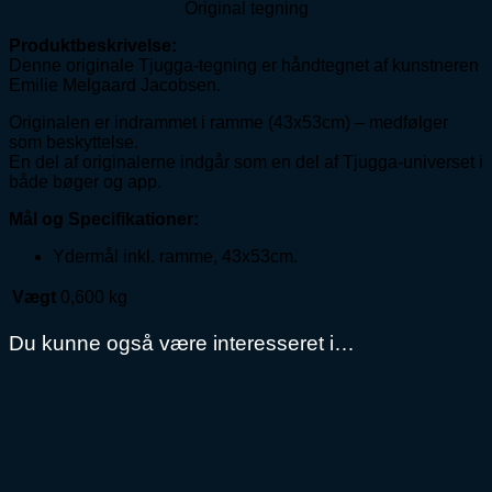
Original tegning
Produktbeskrivelse:
Denne originale Tjugga-tegning er håndtegnet af kunstneren
Emilie Melgaard Jacobsen.
Originalen er indrammet i ramme (43x53cm) – medfølger
som beskyttelse.
En del af originalerne indgår som en del af Tjugga-universet i
både bøger og app.
Mål og Specifikationer:
Ydermål inkl. ramme, 43x53cm.
Vægt
0,600 kg
Du kunne også være interesseret i…