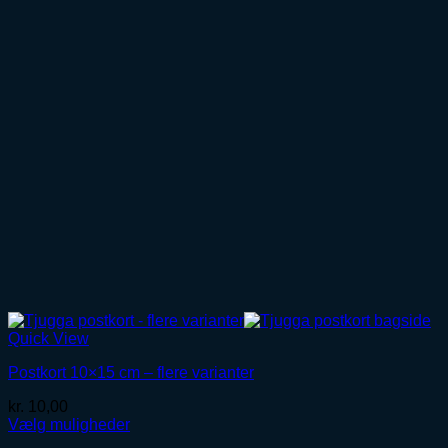
Quick View
Postkort 10×15 cm – flere varianter
kr.
10,00
Vælg muligheder
Dette