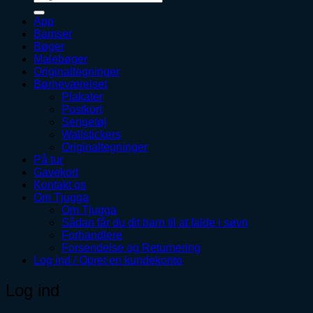
efter:
App
Bamser
Bøger
Malebøger
Originaltegninger
Børneværelset
Plakater
Postkort
Sengetøj
Wallstickers
Originaltegninger
På tur
Gavekort
Kontakt os
Om Tjugga
Om Tjugga
Sådan får du dit barn til at falde i søvn
Forhandlere
Forsendelse og Returnering
Log ind / Opret en kundekonto
Log ind