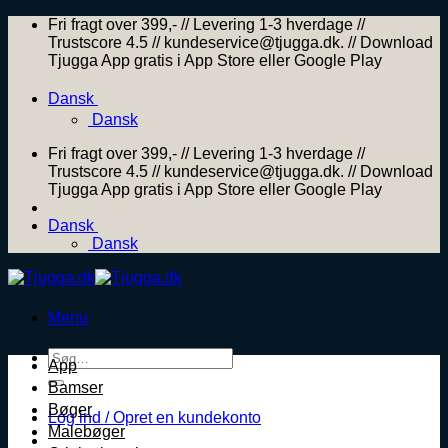
Skip
Fri fragt over 399,- // Levering 1-3 hverdage //
to
Trustscore 4.5 // kundeservice@tjugga.dk. // Download
content
Tjugga App gratis i App Store eller Google Play
Dansk
Dansk
Fri fragt over 399,- // Levering 1-3 hverdage //
Trustscore 4.5 // kundeservice@tjugga.dk. // Download
Tjugga App gratis i App Store eller Google Play
Dansk
Dansk
Menu
Søg
App
efter:
Bamser
Bøger
Log ind / Opret en kundekonto
Malebøger