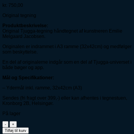
kr.
750,00
Original tegning
Produktbeskrivelse:
Original Tjugga-tegning håndtegnet af kunstneren Emilie
Melgaard Jacobsen.
Originalen er indrammet i A3 ramme (32x42cm) og medfølger
som beskyttelse.
En del af originalerne indgår som en del af Tjugga-universet i
både bøger og app.
Mål og Specifikationer:
– Ydermål inkl. ramme, 32x42cm (A3)
Sendes (fri fragt over 399,-) eller kan afhentes i tegnestuen,
Kronborg 2B, Helsingør.
På lager
Original
tegning
Tilføj til kurv