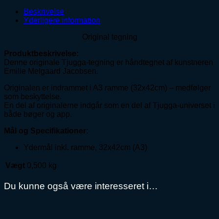
202652
antal
Beskrivelse
Yderligere information
Original tegning
Produktbeskrivelse:
Denne originale Tjugga-tegning er håndtegnet af kunstneren
Emilie Melgaard Jacobsen.
Originalen er indrammet i A3 ramme (32x42cm) – medfølger
som beskyttelse.
En del af originalerne indgår som en del af Tjugga-universet i
både bøger og app.
Mål og Specifikationer:
Ydermål inkl. ramme, 32x42cm (A3)
Vægt
0,500 kg
Du kunne også være interesseret i…