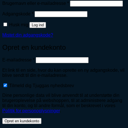
Påkrævet
Brugernavn eller e-mailadresse
*
Påkrævet
Adgangskode
*
Husk mig
Log ind
Mistet din adgangskode?
Opret en kundekonto
Påkrævet
E-mailadresse
*
Et link til en side, hvor du kan oprette en ny adgangskode, vil
blive sendt til din e-mailadresse.
Tilmeld dig Tjuggas nyhedsbrev
Dine personlige data vil blive anvendt til at understøtte din
brugeroplevelse på webshoppen, til at administrere adgang
til din konto, og til andre formål, som er beskrevet i vores
Politik for personoplysninger
.
Opret en kundekonto