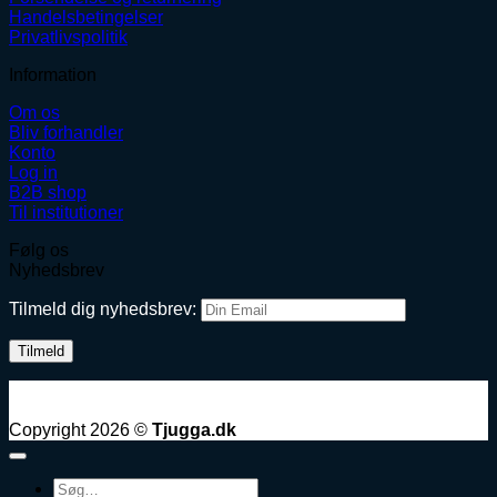
Handelsbetingelser
Privatlivspolitik
Information
Om os
Bliv forhandler
Konto
Log in
B2B shop
Til institutioner
Følg os
Nyhedsbrev
Tilmeld dig nyhedsbrev:
Copyright 2026 ©
Tjugga.dk
Søg