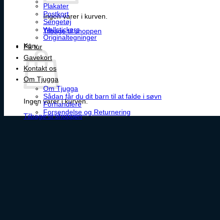
Plakater
Postkort
Ingen varer i kurven.
Sengetøj
Wallstickers
Tilbage til shoppen
Originaltegninger
Kurv
På tur
Gavekort
Kontakt os
Om Tjugga
Om Tjugga
Sådan får du dit barn til at falde i søvn
Ingen varer i kurven.
Forhandlere
Forsendelse og Returnering
Tilbage til shoppen