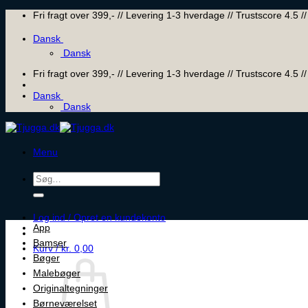
Skip
Fri fragt over 399,- // Levering 1-3 hverdage // Trustscore 4.5
to
content
Dansk
Dansk
Fri fragt over 399,- // Levering 1-3 hverdage // Trustscore 4.5
Dansk
Dansk
Menu
Søg
efter:
Log ind / Opret en kundekonto
App
Bamser
Kurv /
kr.
0,00
Bøger
Malebøger
Originaltegninger
Børneværelset