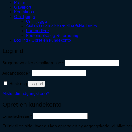
På tur
Gavekort
Kontakt os
Om Tjugga
Om Tjugga
Sådan får du dit barn til at falde i søvn
Forhandlere
Forsendelse og Returnering
Log ind / Opret en kundekonto
Log ind
Påkrævet
Brugernavn eller e-mailadresse
*
Påkrævet
Adgangskode
*
Husk mig
Log ind
Mistet din adgangskode?
Opret en kundekonto
Påkrævet
E-mailadresse
*
Et link til en side, hvor du kan oprette en ny adgangskode, vil blive se