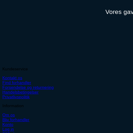
Vores gav
Kundeservice
Kontakt os
Find forhandler
Forsendelse og returnering
Handelsbetingelser
Privatlivspolitik
Information
Om os
Bliv forhandler
Konto
Log in