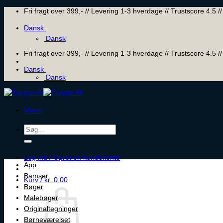
Skip
Fri fragt over 399,- // Levering 1-3 hverdage // Trustscore 4.5
to
content
Dansk
Dansk
Fri fragt over 399,- // Levering 1-3 hverdage // Trustscore 4.5
Dansk
Dansk
Menu
Søg
efter:
Log ind / Opret en kundekonto
App
Bamser
Kurv /
kr.
0,00
Bøger
Malebøger
Originaltegninger
Børneværelset