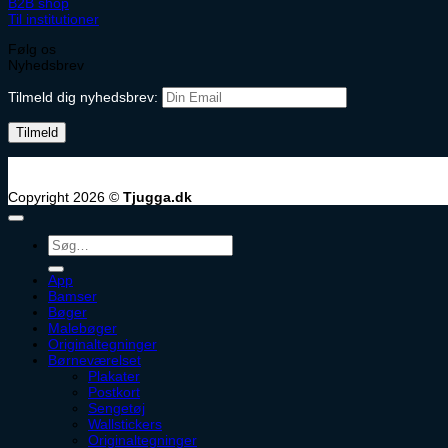
B2B shop
Til institutioner
Følg os
Nyhedsbrev
Tilmeld dig nyhedsbrev:
Copyright 2026 ©
Tjugga.dk
Søg
efter:
App
Bamser
Bøger
Malebøger
Originaltegninger
Børneværelset
Plakater
Postkort
Sengetøj
Wallstickers
Originaltegninger