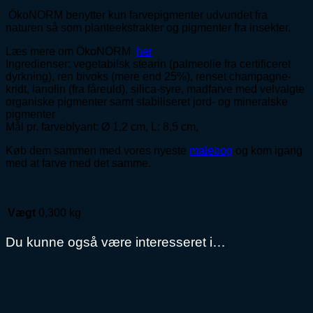
ÖkoNORM benytter kun farvepigmenter udvundet fra
naturen så som planteekstrakter og pigmenter fra insekter.
Læs mere om ÖkoNORM
her
Ingredienser: vegetabilsk stearin (palmeolie fra certificeret
dyrkning), ren bivoks (mere end 25%), renset champagne-
kridt, lanolin (fra fåreuld), silica-syre, madfarve med velvalgte
organiske pigmenter samt stabiliseret jord- og mineralske
pigmenter
Mål pr. farveblyant: Ø 1,2 cm, L: 8,5 cm,
Køb dem sammen med vores nyeste
malebog
og kom igang
med at farve med det samme.
Vægt
0,300 kg
Du kunne også være interesseret i…