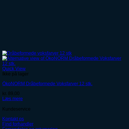
Quick View
Ikke på lager
ÖkoNORM Dråbeformede Voksfarver 12 stk.
kr.
89,00
Læs mere
Kundeservice
Kontakt os
Find forhandler