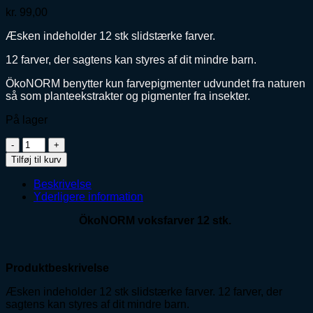
kr.
99,00
Æsken indeholder 12 stk slidstærke farver.
12 farver, der sagtens kan styres af dit mindre barn.
ÖkoNORM benytter kun farvepigmenter udvundet fra naturen
så som planteekstrakter og pigmenter fra insekter.
På lager
ÖkoNORM
Voksfarver
Tilføj til kurv
12
stk.
Beskrivelse
antal
Yderligere information
ÖkoNORM voksfarver 12 stk.
Produktbeskrivelse
Æsken indeholder 12 stk slidstærke farver. 12 farver, der
sagtens kan styres af dit mindre barn.