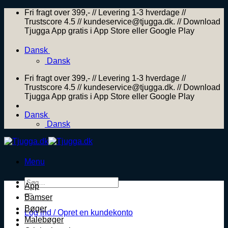
Skip
Fri fragt over 399,- // Levering 1-3 hverdage //
to
Trustscore 4.5 // kundeservice@tjugga.dk. // Download
content
Tjugga App gratis i App Store eller Google Play
Dansk
Dansk
Fri fragt over 399,- // Levering 1-3 hverdage //
Trustscore 4.5 // kundeservice@tjugga.dk. // Download
Tjugga App gratis i App Store eller Google Play
Dansk
Dansk
Menu
Søg
App
efter:
Bamser
Bøger
Log ind / Opret en kundekonto
Malebøger