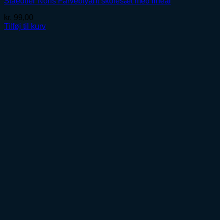
Staedtler Noris Farveblyant skolesæt med lineal
kr.
99,00
Tilføj til kurv