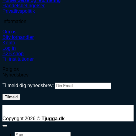
Forsendelse og returnering
Handelsbetingelser
Privatlivspolitik
Information
Om os
Bliv forhandler
Konto
Log in
B2B shop
Til institutioner
Følg os
Nyhedsbrev
Tilmeld dig nyhedsbrev:
Copyright 2026 ©
Tjugga.dk
Søg