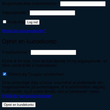
Påkrævet
Brugernavn eller e-mailadresse
*
Påkrævet
Adgangskode
*
Husk mig
Log ind
Mistet din adgangskode?
Opret en kundekonto
Påkrævet
E-mailadresse
*
Et link til en side, hvor du kan oprette en ny adgangskode, vil
blive sendt til din e-mailadresse.
Tilmeld dig Tjuggas nyhedsbrev
Dine personlige data vil blive anvendt til at understøtte din
brugeroplevelse på webshoppen, til at administrere adgang
til din konto, og til andre formål, som er beskrevet i vores
Politik for personoplysninger
.
Opret en kundekonto