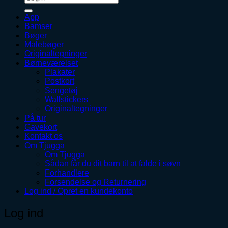
efter:
App
Bamser
Bøger
Malebøger
Originaltegninger
Børneværelset
Plakater
Postkort
Sengetøj
Wallstickers
Originaltegninger
På tur
Gavekort
Kontakt os
Om Tjugga
Om Tjugga
Sådan får du dit barn til at falde i søvn
Forhandlere
Forsendelse og Returnering
Log ind / Opret en kundekonto
Log ind