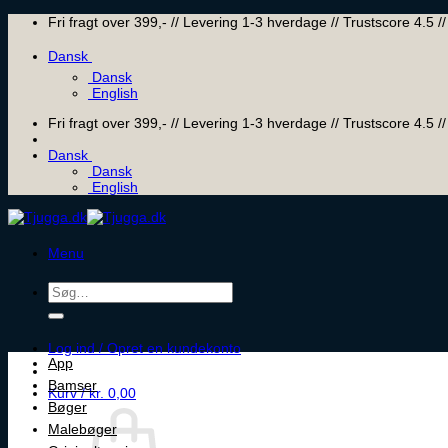
Skip
Fri fragt over 399,- // Levering 1-3 hverdage // Trustscore 4.5
to
content
Dansk
Dansk
English
Fri fragt over 399,- // Levering 1-3 hverdage // Trustscore 4.5
Dansk
Dansk
English
Menu
Søg
efter:
Log ind / Opret en kundekonto
App
Bamser
Kurv /
kr.
0,00
Bøger
Malebøger