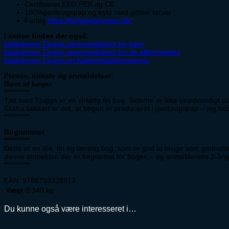
Certificeret EKO PEK og CE
100%genbrugspap og trykt med giftfrie farver
Forlag
https://forlagetaronsen.dk/
I serien findes der også:
Natbjørnen Tjugga søvnmeditation for børn
Natbjørnen Tjugga søvnmeditation for de alllermindste
Natbjørnen Tjugga og Kærlighedsblomsterne
Presse, omtale og anmeldelser:
Børn af bøger
**********
Tæl med Tjugga er en virkelig fin bog. Siderne er ikke unødvendigt ud
Ekstra lækkert er det, at bogen er produceret i genbrugspap – jeg
**********
Bogrummet
**********
Dette er en lille, fin og lærerig bog, som er god at bruge som godna
denne anmelder, der er begejstret for bogen – og anmelderens 2-årige d
**********
EAN: 9788793338913
Vægt
0,340 kg
Du kunne også være interesseret i…