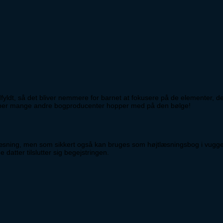
fyldt, så det bliver nemmere for barnet at fokusere på de elementer, der
 håber mange andre bogproducenter hopper med på den bølge!
tlæsning, men som sikkert også kan bruges som højtlæsningsbog i vuggest
atter tilslutter sig begejstringen.