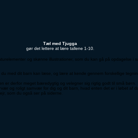
Tæl med Tjugga
gør det lettere at lære tallene 1-10.
naturelementer og skønne illustrationer, som du kan gå på opdagelse i
m du med dit barn kan læse, og lære at kende gennem forskellige tegninge
en er derfor meget bæredygtig og velegner sig rigtig godt til små børn.
r og roligt samvær for dig og dit barn, hvad enten det er i løbet af d
 vejr, som du også ser på siderne.