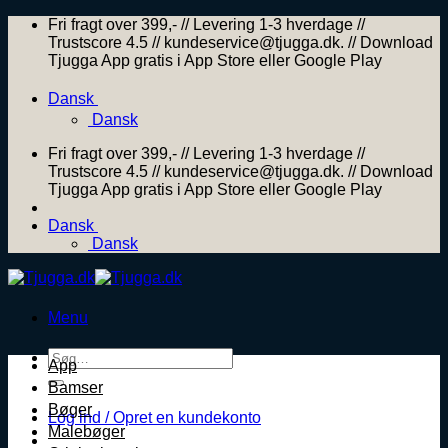
Skip
Fri fragt over 399,- // Levering 1-3 hverdage //
to
Trustscore 4.5 // kundeservice@tjugga.dk. // Download
content
Tjugga App gratis i App Store eller Google Play
Dansk
Dansk
Fri fragt over 399,- // Levering 1-3 hverdage //
Trustscore 4.5 // kundeservice@tjugga.dk. // Download
Tjugga App gratis i App Store eller Google Play
Dansk
Dansk
Menu
Søg
App
efter:
Bamser
Bøger
Log ind / Opret en kundekonto
Malebøger