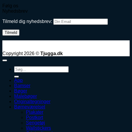
Følg os
Nyhedsbrev
Tilmeld dig nyhedsbrev:
Copyright 2026 ©
Tjugga.dk
Søg
efter:
App
Bamser
Bøger
Malebøger
Originaltegninger
Børneværelset
Plakater
Postkort
Sengetøj
Wallstickers