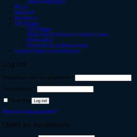
Originaltegninger
På tur
Gavekort
Kontakt os
Om Tjugga
Om Tjugga
Sådan får du dit barn til at falde i søvn
Forhandlere
Forsendelse og Returnering
Log ind / Opret en kundekonto
Log ind
Påkrævet
Brugernavn eller e-mailadresse
*
Påkrævet
Adgangskode
*
Husk mig
Log ind
Mistet din adgangskode?
Opret en kundekonto