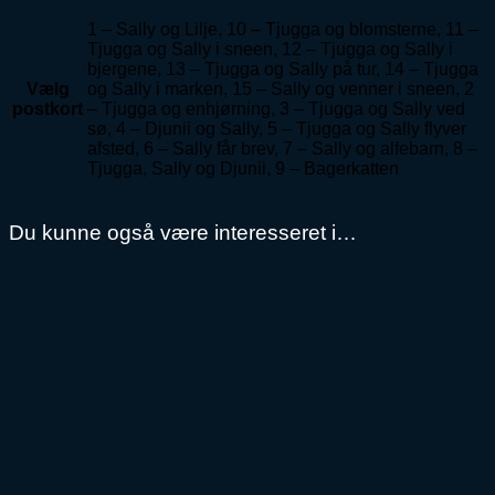
1 – Sally og Lilje, 10 – Tjugga og blomsterne, 11 –
Tjugga og Sally i sneen, 12 – Tjugga og Sally i
bjergene, 13 – Tjugga og Sally på tur, 14 – Tjugga
Vælg
og Sally i marken, 15 – Sally og venner i sneen, 2
postkort
– Tjugga og enhjørning, 3 – Tjugga og Sally ved
sø, 4 – Djunii og Sally, 5 – Tjugga og Sally flyver
afsted, 6 – Sally får brev, 7 – Sally og alfebarn, 8 –
Tjugga, Sally og Djunii, 9 – Bagerkatten
Du kunne også være interesseret i…