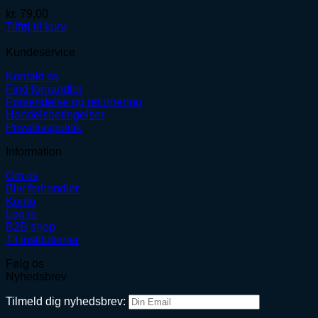
kr.
79,00
Tilføj til kurv
Kundeservice
Kontakt os
Find forhandler
Forsendelse og returnering
Handelsbetingelser
Privatlivspolitik
Information
Om os
Bliv forhandler
Konto
Log in
B2B shop
Til institutioner
Følg os
Nyhedsbrev
Tilmeld dig nyhedsbrev: