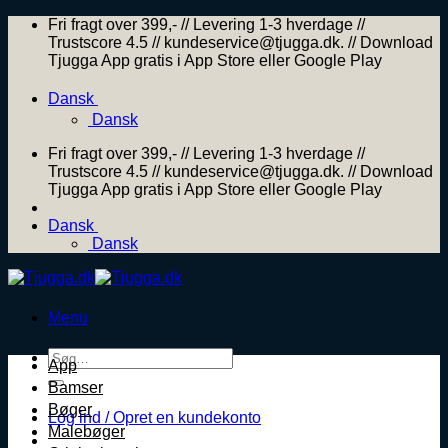
Skip
Fri fragt over 399,- // Levering 1-3 hverdage //
to
Trustscore 4.5 // kundeservice@tjugga.dk. // Download
content
Tjugga App gratis i App Store eller Google Play
Dansk
Dansk
Fri fragt over 399,- // Levering 1-3 hverdage //
Trustscore 4.5 // kundeservice@tjugga.dk. // Download
Tjugga App gratis i App Store eller Google Play
Dansk
Dansk
Menu
Søg
App
efter:
Bamser
Bøger
Log ind / Opret en kundekonto
Malebøger