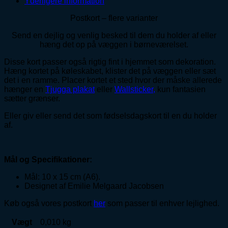
Yderligere information
varianter
antal
Postkort – flere varianter
Send en dejlig og venlig besked til dem du holder af eller
hæng det op på væggen i børneværelset.
Disse kort passer også rigtig fint i hjemmet som dekoration.
Hæng kortet på køleskabet, klister det på væggen eller sæt
det i en ramme. Placer kortet et sted hvor der måske allerede
hænger en
Tjugga plakat
eller
Wallsticker,
kun fantasien
sætter grænser.
Eller giv eller send det som fødselsdagskort til en du holder
af.
Mål og Specifikationer:
Mål: 10 x 15 cm (A6).
Designet af Emilie Melgaard Jacobsen
Køb også vores postkort
her
som passer til enhver lejlighed.
Vægt
0,010 kg