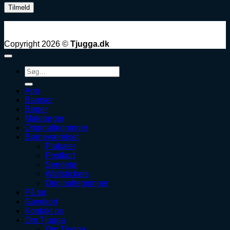
Copyright 2026 ©
Tjugga.dk
Søg
efter:
App
Bamser
Bøger
Malebøger
Originaltegninger
Børneværelset
Plakater
Postkort
Sengetøj
Wallstickers
Originaltegninger
På tur
Gavekort
Kontakt os
Om Tjugga
Om Tjugga