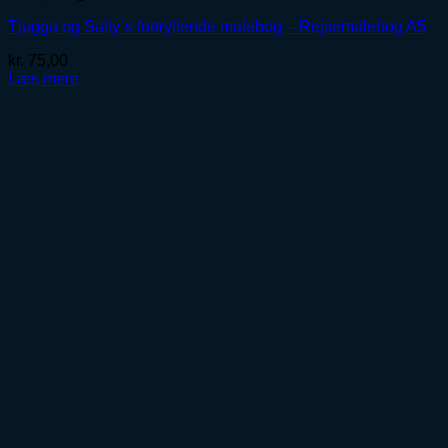
Tjugga og Sally´s fortryllende malebog – Rejsemalebog A5
kr.
75,00
Læs mere