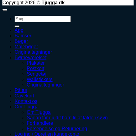
Copyright 2026 ©
Tjugga.dk
Søg
efter:
App
Bamser
Bøger
Malebøger
Originaltegninger
Børneværelset
Plakater
Postkort
Sengetøj
Wallstickers
Originaltegninger
På tur
Gavekort
Kontakt os
Om Tjugga
Om Tjugga
Sådan får du dit barn til at falde i søvn
Forhandlere
Forsendelse og Returnering
Log ind / Opret en kundekonto