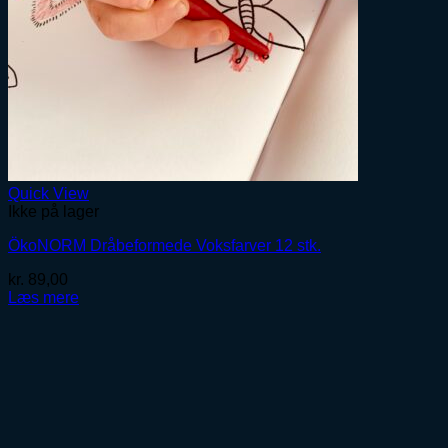
Quick View
Ikke på lager
ÖkoNORM Dråbeformede Voksfarver 12 stk.
kr.
89,00
Læs mere