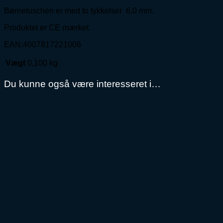
Børnetuschen er med to tykkelser 6,0 mm.
Produktet er CE mærket.
EAN:4007817221006
Vægt
0,100 kg
Du kunne også være interesseret i…