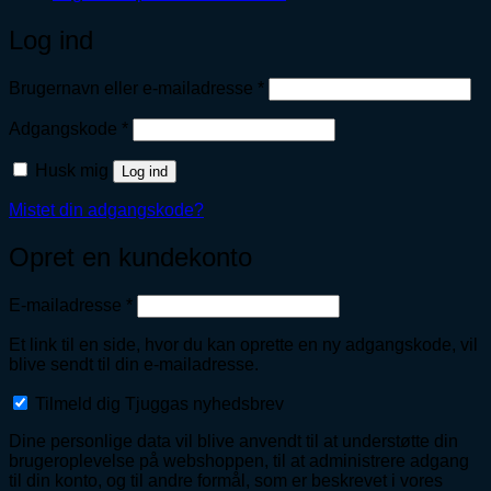
Log ind
Påkrævet
Brugernavn eller e-mailadresse
*
Påkrævet
Adgangskode
*
Husk mig
Log ind
Mistet din adgangskode?
Opret en kundekonto
Påkrævet
E-mailadresse
*
Et link til en side, hvor du kan oprette en ny adgangskode, vil
blive sendt til din e-mailadresse.
Tilmeld dig Tjuggas nyhedsbrev
Dine personlige data vil blive anvendt til at understøtte din
brugeroplevelse på webshoppen, til at administrere adgang
til din konto, og til andre formål, som er beskrevet i vores