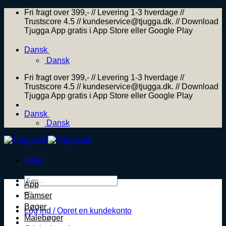
Skip
Fri fragt over 399,- // Levering 1-3 hverdage //
to
Trustscore 4.5 // kundeservice@tjugga.dk. // Download
content
Tjugga App gratis i App Store eller Google Play
Dansk
Dansk
Fri fragt over 399,- // Levering 1-3 hverdage //
Trustscore 4.5 // kundeservice@tjugga.dk. // Download
Tjugga App gratis i App Store eller Google Play
Dansk
Dansk
Menu
Søg
App
efter:
Bamser
Bøger
Log ind / Opret en kundekonto
Malebøger