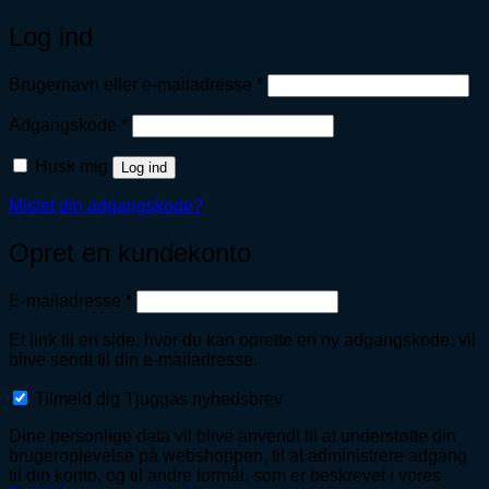
Log ind
Påkrævet
Brugernavn eller e-mailadresse
*
Påkrævet
Adgangskode
*
Husk mig
Log ind
Mistet din adgangskode?
Opret en kundekonto
Påkrævet
E-mailadresse
*
Et link til en side, hvor du kan oprette en ny adgangskode, vil
blive sendt til din e-mailadresse.
Tilmeld dig Tjuggas nyhedsbrev
Dine personlige data vil blive anvendt til at understøtte din
brugeroplevelse på webshoppen, til at administrere adgang
til din konto, og til andre formål, som er beskrevet i vores