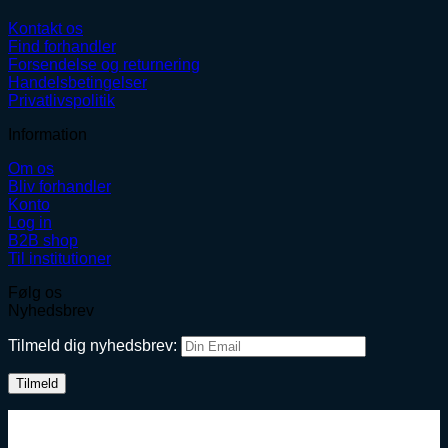
Kontakt os
Find forhandler
Forsendelse og returnering
Handelsbetingelser
Privatlivspolitik
Information
Om os
Bliv forhandler
Konto
Log in
B2B shop
Til institutioner
Følg os
Nyhedsbrev
Tilmeld dig nyhedsbrev: