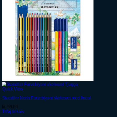
Quick View
Staedtler Noris Farveblyant skolesæt med lineal
kr.
99,00
Tilføj til kurv