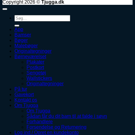
Copyright 2026 ©
Tjugga.dk
Søg
efter:
App
Bamser
Bøger
Malebøger
Originaltegninger
Børneværelset
Plakater
Postkort
Sengetøj
Wallstickers
Originaltegninger
På tur
Gavekort
Kontakt os
Om Tjugga
Om Tjugga
Sådan får du dit barn til at falde i søvn
Forhandlere
Forsendelse og Returnering
Log ind / Opret en kundekonto