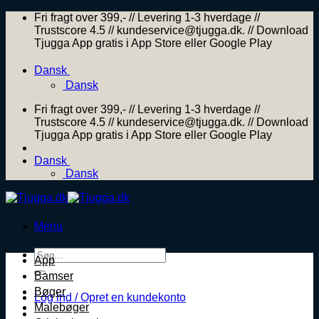
Skip
Fri fragt over 399,- // Levering 1-3 hverdage //
to
Trustscore 4.5 // kundeservice@tjugga.dk. // Download
content
Tjugga App gratis i App Store eller Google Play
Dansk
Dansk
Fri fragt over 399,- // Levering 1-3 hverdage //
Trustscore 4.5 // kundeservice@tjugga.dk. // Download
Tjugga App gratis i App Store eller Google Play
Dansk
Dansk
Menu
Søg
App
efter:
Bamser
Bøger
Log ind / Opret en kundekonto
Malebøger